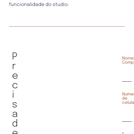
funcionalidade do studio.
P
Nome
Comp
r
e
c
i
Nume
de
s
celula
a
d
e