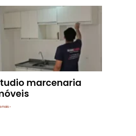
tudio marcenaria
móveis
a mais »